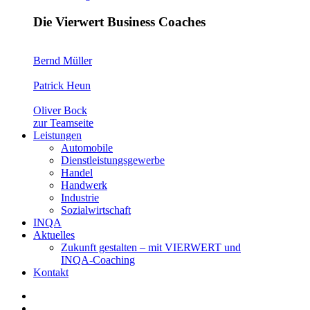
Die Vierwert Business Coaches
Bernd Müller
Patrick Heun
Oliver Bock
zur Teamseite
Leistungen
Automobile
Dienstleistungsgewerbe
Handel
Handwerk
Industrie
Sozialwirtschaft
INQA
Aktuelles
Zukunft gestalten – mit VIERWERT und
INQA‑Coaching
Kontakt